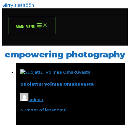
Siirry sisältöön
MAIN MENU
empowering photography
Suojattu: Voimaa Omakuvasta
admin
Number of lessons:
8