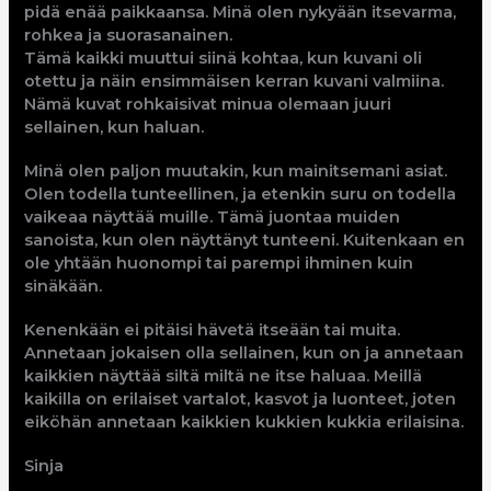
pidä enää paikkaansa. Minä olen nykyään itsevarma,
rohkea ja suorasanainen.
Tämä kaikki muuttui siinä kohtaa, kun kuvani oli
otettu ja näin ensimmäisen kerran kuvani valmiina.
Nämä kuvat rohkaisivat minua olemaan juuri
sellainen, kun haluan.
Minä olen paljon muutakin, kun mainitsemani asiat.
Olen todella tunteellinen, ja etenkin suru on todella
vaikeaa näyttää muille. Tämä juontaa muiden
sanoista, kun olen näyttänyt tunteeni. Kuitenkaan en
ole yhtään huonompi tai parempi ihminen kuin
sinäkään.
Kenenkään ei pitäisi hävetä itseään tai muita.
Annetaan jokaisen olla sellainen, kun on ja annetaan
kaikkien näyttää siltä miltä ne itse haluaa. Meillä
kaikilla on erilaiset vartalot, kasvot ja luonteet, joten
eiköhän annetaan kaikkien kukkien kukkia erilaisina.
Sinja