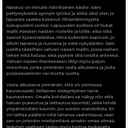
Naiseus on minulle ristiriitainen käsite. Isäni
pettymykseksi synnyin tytöksi ja ehkä siksi olen jo
lapsesta saakka kokenut riittämättömyyttä
sukupuoleni vuoksi. Lapsuuden kodissa oli tiukat
mallit miesten naisten rooleille ja töille, eikä niitä
saanut kyseenalaistaa. Minä kuitenkin kapinoin, jo
silloin lapsena ja nuorena ja vielä nykyäänkin. Sain
useilta tädeiltäni vahvan naisen mallin, jossa nainen
tekee mitä haluaa, eikä pyytele sitä toisilta anteeksi.
Vahvan naisen ihanteeseen liittyi myös paljon
miesvihaa, jonka ymmärsin vasta aikuisena ja josta
poiskasvaminen vei monta vuotta.
Vasta aikuisena ymmärsin, että on olemassa
kauneusaisti. Sellainen sisäsyntyinen tarve
kauneuteen. Omalla kohdallani se näkyy niin että
haluan pukeutua ja laittautua kauniisti, sekä tehdä
ympäristöstäni kauniin, jos suinkin mahdollista. En
voi laittaa päälleni mitä tahansa vaateriepua, vaan
sen on jotenkin miellytettävä ainakin omaa silmää.
Nykyisin vaatteen täytyy myös tuntua mukavalta,