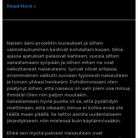
Read More »
Anneli
Naisen ääni-projektin kuvaukset ja siihen
valmistautuminen kestivät kohdallani kauan. Siinä
ajassa ajatukset palasivat kahteen, vuosia sitten
sairastamaani syöpään ja siihen miten ne ovat
vaikuttaneet naiseuteeni. Syövät olivat erilaisia,
ensimmäinen vaikutti suoraan fyysisesti naiseuteen
ja toinen uhkasi henkeäni. Pohdinnoissani olen
päätynyt siihen, että naiseus on vain pieni osa minua,
Ihmistä! Olen niin paljon muutakin.
Sairastamisen hyviä puolia oli se, että pysähdyin
miettimään, että oikeasti, minua ei kohta enää ole
täällä maan päällä. Se laittoi asioita uudenlaiseen
järjestykseen, niin mielessä kuin käytännössäkin.
Ehkä sen myötä paineet naiseuteen ovat