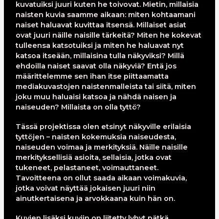
kuvatuiksi juuri kuten he toivovat. Mietin, millaisia
naisten kuvia saamme aikaan: miten kohtaamani
naiset haluavat kuvittaa itsensä. Millaiset asiat
ovat juuri näille naisille tärkeitä? Miten he kokevat
tulleensa katsotuiksi ja miten he haluavat nyt
katsoa itseään, millaisina tulla näkyviksi? Millä
ehdoilla naiset saavat olla näkyviä? Entä jos
määrittelemme sen ihan itse piittaamatta
mediakuvastojen naistenmalleista tai siitä, miten
joku muu haluaisi katsoa ja nähdä naisen ja
naiseuden? Millaista on olla tyttö?
Tässä projektissa olen etsinyt näkyville erilaisia
tyttöjen – naisten kokemuksia naiseudesta,
naiseuden voimaa ja merkityksiä. Näille naisille
merkityksellisiä asioita, sellaisia, jotka ovat
tukeneet, pelastaneet, voimauttaneet.
Tavoitteena on ollut saada aikaan voimakuvia,
jotka voivat näyttää jokaisen juuri niin
ainutkertaisena ja arvokkaana kuin hän on.
Kuvien lisäksi kuviin on liitetty lyhyt pätkä