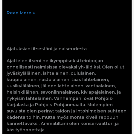
Read More »
Tiinamaria
Ajatuksiani itsestäni ja naiseudesta
Ajattelen itseni nelikymppiseksi teinipojan
onnellisesti naimisissa olevaksi yh-äidiksi. Olen ollut
jyväskyläläinen, lahtelainen, oululainen,
kuopiolainen, nastolalainen, taas lahtelainen,
uusikyläläinen, jälleen lahtelainen, vantaalainen,
helsinkiläinen, savonlinnalainen, kiviapajalainen, ja
nykyisin lahtelainen. Vanhempani ovat Pohjois-
Karjalasta ja Pohjois-Pohjanmaalta. Molempien
suvuista olen perinyt taidon ja intohimoisen suhteen
kädentaitoihin, mutta myös monta kiveä reppuuni
kannettavaksi. Ammatiltani olen konservaattori ja
käsityönopettaja.