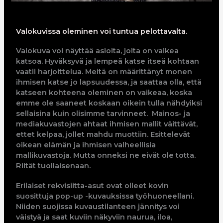
Valokuvissa oleminen voi tuntua pelottavalta.
Valokuva voi näyttää asioita, joita on vaikea
katsoa. Hyväksyvä ja lempeä katse itseä kohtaan
vaatii harjoittelua. Meitä on määrittänyt monen
ihmisen katse jo lapsuudessa, ja saattaa olla, että
katseen kohteena oleminen on vaikeaa, koska
emme ole saaneet koskaan oikein tulla nähdyiksi
sellaisina kuin olisimme tarvinneet. Mainos- ja
mediakuvastojen ahtaat ihmisen mallit väittävät,
ettet kelpaa, jollet mahdu muottiin. Esittelevät
oikean elämän ja ihmisen valheellisia
mallikuvastoja. Mutta onneksi ne eivät ole totta.
Riität tuollaisenaan.
Erilaiset rekvisiitta-asut ovat olleet kovin
suosittuja pop-up -kuvauksissa työhuoneellani.
Niiden suojissa kuvaustilanteen jännitys voi
väistyä ja saat kuviin näkyviin naurua, iloa,