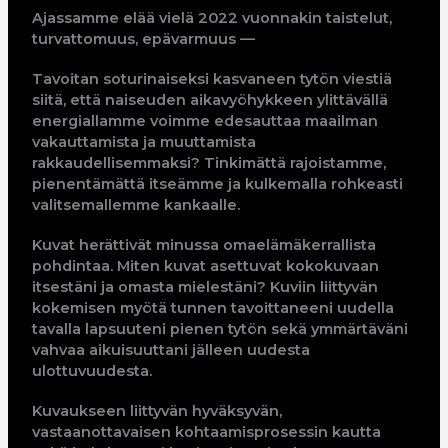
Ajassamme elää vielä 2022 vuonnakin taistelut,
turvattomuus, epävarmuus —
Tavoitan soturinaiseksi kasvaneen tytön viestiä
siitä, että naiseuden aikavyöhykkeen ylittävällä
energiallamme voimme edesauttaa maailman
vakauttamista ja muuttamista
rakkaudellisemmaksi? Tinkimättä rajoistamme,
pienentämättä itseämme ja kulkemalla rohkeasti
valitsemallemme kankaalle.
Kuvat herättivät minussa omaelämäkerrallista
pohdintaa. Miten kuvat asettuvat kokokuvaan
itsestäni ja omasta mielestäni?
Kuviin liittyvän
kokemisen myötä tunnen tavoittaneeni uudella
tavalla lapsuuteni pienen tytön sekä ymmärtäväni
vahvaa aikuisuuttani jälleen uudesta
ulottuvuudesta.
Kuvaukseen liittyvän hyväksyvän,
vastaanottavaisen kohtaamisprosessin kautta