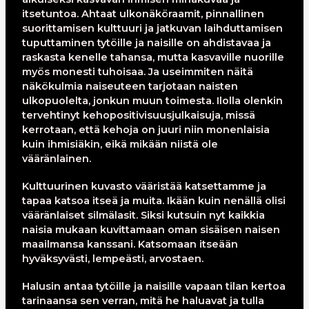
itsetuntoa. Ahtaat ulkonäköraamit, pinnallinen
suorittamisen kulttuuri ja jatkuvan laihduttamisen
tuputtaminen tytöille ja naisille on ahdistavaa ja
raskasta kenelle tahansa, mutta kasvaville nuorille
myös monesti tuhoisaa. Ja useimmiten näitä
näkökulmia naiseuteen tarjotaan naisten
ulkopuolelta, jonkun muun toimesta. Ilolla olenkin
tervehtinyt kehopositivisuusjulkaisuja, missä
kerrotaan, että kehoja on juuri niin monenlaisia
kuin ihmisiäkin, eikä mikään niistä ole
vääränlainen.
Kulttuurinen kuvasto vääristää katsettamme ja
tapaa katsoa itseä ja muita. Ikään kuin nenällä olisi
vääränlaiset silmälasit. Siksi kutsuin nyt kaikkia
naisia mukaan kuvittamaan oman sisäisen naisen
maailmansa kanssani. Katsomaan itseään
hyväksyvästi, lempeästi, arvostaen.
Halusin antaa tytöille ja naisille vapaan tilan kertoa
tarinaansa sen verran, mitä he haluavat ja tulla