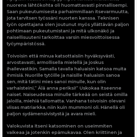
nuorena lähtökohta oli huomattavasti pinnallisempi.
Saan pukeutumisesta parhaimmillaan itsevarmuutta,
jota tarvitsen työssäni nuorten kanssa. Teknisen
työn opettajana olen joutunut myös yllättävän paljon
pohtimaan pukeutumistani ja mitä ulkonäkö ja
naisellisuuteni tarkoittaa varsin miesvoittoisessa
työympäristössä.
Toivoisin että minua katsottaisiin hyväksyvästi,
arvostavasti, armollisella mielellä ja joskus
ihailevastikin. Samalla tavalla haluaisin katsoa muita
ihmisiä. Nuorille tytöille ja naisille haluaisin sanoa
sen, mitä tätini mies sanoi minulle, kun olin
varhaisteini,” Älä anna periksi!” Uskokaa itseenne
naiset. Naiseudessa minulle tärkeää on seistä omilla
jaloilla, miehiä tallomatta. Vanhana toivoisin olevani
viisas matriarkka, niin kuin mummoni oli. Hänellä oli
paljon sydämensivistystä ja avara mieli.
Valokuvista itseni katsominen on useimmiten
vaikeaa ja jotenkin epämukavaa. Olen kriittinen ja