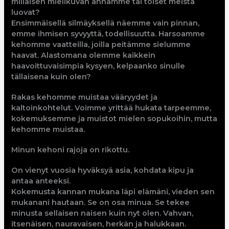
millaisen mielikuvan annamme tai toiset meistä
luovat?
Ensimmäisellä silmäyksellä näemme vain pinnan,
emme ihmisen syvyyttä, todellisuutta. Harsoamme
kehomme vaatteilla, joilla peitämme sielumme
haavat. Alastomana olemme kaikkein
haavoittuvaisimpia kysyen, kelpaanko sinulle
tällaisena kuin olen?
Rakas kehomme muistaa vääryydet ja
kaltoinkohtelut. Voimme yrittää hukata tarpeemme,
kokemuksemme ja muistot mielen sopukoihin, mutta
kehomme muistaa.
Minun kehoni rajoja on rikottu.
On vienyt vuosia hyväksyä asia, kohdata kipu ja
antaa anteeksi.
Kokemusta kannan mukana läpi elämäni, vieden sen
mukanani hautaan. Se on osa minua. Se tekee
minusta sellaisen naisen kuin nyt olen. Vahvan,
itsenäisen, nauravaisen, herkän ja halukkaan.