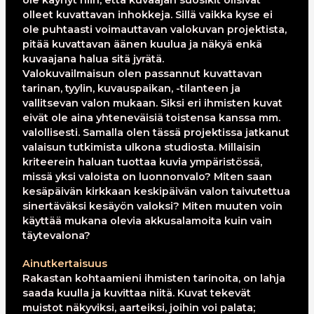
ole käynyt niin, että kuvaajan suosikit olisivat
olleet kuvattavan inhokkeja. Sillä vaikka kyse ei
ole puhtaasti voimauttavan valokuvan projektista,
pitää kuvattavan äänen kuulua ja näkyä enkä
kuvaajana halua sitä jyrätä.
Valokuvailmaisun olen passannut kuvattavan
tarinan, tyylin, kuvauspaikan, -tilanteen ja
vallitsevan valon mukaan. Siksi eri ihmisten kuvat
eivät ole aina yhteneväisiä toistensa kanssa mm.
valollisesti. Samalla olen tässä projektissa jatkanut
valaisun tutkimista ulkona studiosta. Millaisin
kriteerein haluan tuottaa kuvia ympäristössä,
missä yksi valoista on luonnonvalo? Miten saan
kesäpäivän kirkkaan keskipäivän valon taivutettua
sinertäväksi kesäyön valoksi? Miten muuten voin
käyttää mukana olevia akkusalamoita kuin vain
täytevalona?
Ainutkertaisuus
Rakastan kohtaamieni ihmisten tarinoita, on lahja
saada kuulla ja kuvittaa niitä. Kuvat tekevät
muistot näkyviksi, aarteiksi, joihin voi palata;