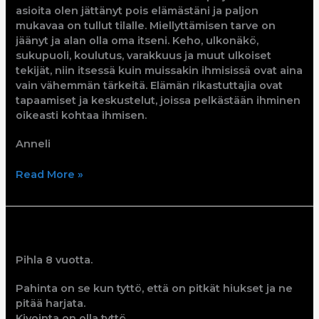
asioita olen jättänyt pois elämästäni ja paljon
mukavaa on tullut tilalle. Miellyttämisen tarve on
jäänyt ja alan olla oma itseni. Keho, ulkonäkö,
sukupuoli, koulutus, varakkuus ja muut ulkoiset
tekijät, niin itsessä kuin muissakin ihmisissä ovat aina
vain vähemmän tärkeitä. Elämän rikastuttajia ovat
tapaamiset ja keskustelut, joissa pelkästään ihminen
oikeasti kohtaa ihmisen.
Anneli
Read More »
Pihla
Pihla 8 vuotta.
Pahinta on se kun tyttö, että on pitkät hiukset ja ne
pitää harjata.
Kivointa on olla tyttö.