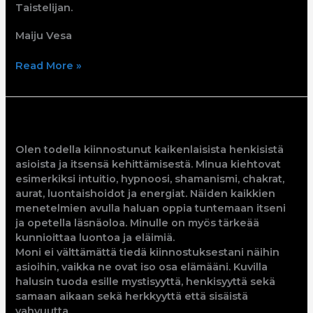
Taistelijan.
Maiju Vesa
Read More »
Emmi
Olen todella kiinnostunut kaikenlaisista henkisistä
asioista ja itsensä kehittämisestä. Minua kiehtovat
esimerkiksi intuitio, hypnoosi, shamanismi, chakrat,
aurat, luontaishoidot ja energiat. Näiden kaikkien
menetelmien avulla haluan oppia tuntemaan itseni
ja opetella läsnäoloa. Minulle on myös tärkeää
kunnioittaa luontoa ja eläimiä.
Moni ei välttämättä tiedä kiinnostuksestani näihin
asioihin, vaikka ne ovat iso osa elämääni. Kuvilla
halusin tuoda esille mystisyyttä, henkisyyttä sekä
samaan aikaan sekä herkkyyttä että sisäistä
vahvuutta.