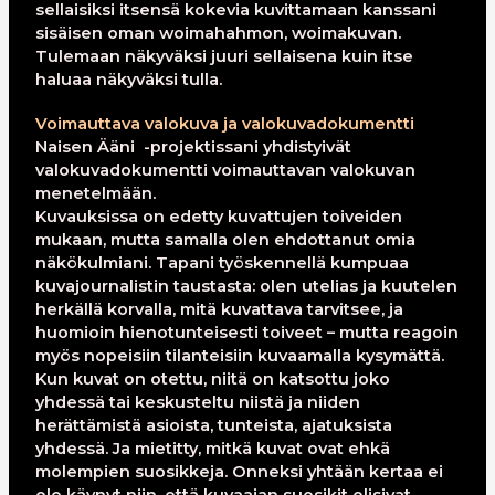
sellaisiksi itsensä kokevia kuvittamaan kanssani
sisäisen oman woimahahmon, woimakuvan.
Tulemaan näkyväksi juuri sellaisena kuin itse
haluaa näkyväksi tulla.
Voimauttava valokuva ja valokuvadokumentti
Naisen Ääni -projektissani yhdistyivät
valokuvadokumentti voimauttavan valokuvan
menetelmään.
Kuvauksissa on edetty kuvattujen toiveiden
mukaan, mutta samalla olen ehdottanut omia
näkökulmiani. Tapani työskennellä kumpuaa
kuvajournalistin taustasta: olen utelias ja kuutelen
herkällä korvalla, mitä kuvattava tarvitsee, ja
huomioin hienotunteisesti toiveet – mutta reagoin
myös nopeisiin tilanteisiin kuvaamalla kysymättä.
Kun kuvat on otettu, niitä on katsottu joko
yhdessä tai keskusteltu niistä ja niiden
herättämistä asioista, tunteista, ajatuksista
yhdessä. Ja mietitty, mitkä kuvat ovat ehkä
molempien suosikkeja. Onneksi yhtään kertaa ei