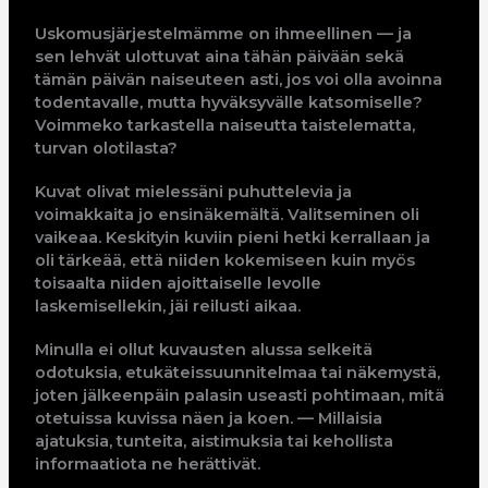
Uskomusjärjestelmämme on ihmeellinen — ja
sen lehvät ulottuvat aina tähän päivään sekä
tämän päivän naiseuteen asti, jos voi olla avoinna
todentavalle, mutta hyväksyvälle katsomiselle?
Voimmeko tarkastella naiseutta taistelematta,
turvan olotilasta?
Kuvat olivat mielessäni puhuttelevia ja
voimakkaita jo ensinäkemältä. Valitseminen oli
vaikeaa. Keskityin kuviin pieni hetki kerrallaan ja
oli tärkeää, että niiden kokemiseen kuin myös
toisaalta niiden ajoittaiselle levolle
laskemisellekin, jäi reilusti aikaa.
Minulla ei ollut kuvausten alussa selkeitä
odotuksia, etukäteissuunnitelmaa tai näkemystä,
joten jälkeenpäin palasin useasti pohtimaan, mitä
otetuissa kuvissa näen ja koen. — Millaisia
ajatuksia, tunteita, aistimuksia tai kehollista
informaatiota ne herättivät.