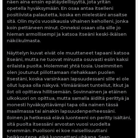
näen aina ensin epätäydellisyyttä, jota yritän
opetella hyväksymään. En osaa antaa itselleni
positiivista palautetta, koska en mielestäni ansaitse
sitä. Olin myös vuosikausia vihainen keholleni, jonka
koin pettäneen minut. Onneksi osaan olla sille jo
hieman armollisempi ja katsoa itseäni keski-ikäisen
näkökulmasta.
Näyttelyn kuvat eivät ole muuttaneet tapaani katsoa
itseäni, mutta ne tuovat minusta osuvasti esiin kaksi
erilaista puolta. Molemmat yhtä tosia. Useimmiten
olen joutunut piilottamaan riehakkaan puolen
itsestäni, koska varsinkaan lapsuudessani sille ei ole
ollut lupaa olla näkyvä. Ylimääräiset tunteilut, itkut ja
ilot oli opittava hillitsemään. Sovinnainen ja etäinen
ulkokuori on opittua, mutta samalla äidiltä perittyä ja
monesti hyväksyttävämpi tapa olla nainen tässä
maailmassa tai ainakin lapsuudenperheessäni.
Iloinen ja hetkessä elävä luonteeni on peritty isältäni,
sitä puolta itsessäni arvostan vuosi vuodelta
enemmän. Puolisoni ei koe naisellisuuttani
heikkoutena, eikä luonnettani uhkana. Saan