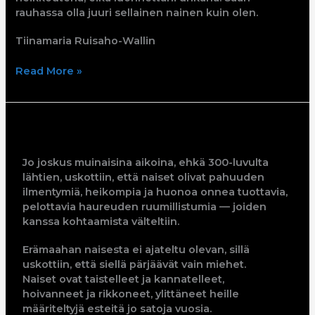
rauhassa olla juuri sellainen nainen kuin olen.
Tiinamaria Ruisaho-Wallin
Read More »
Saana
Jo joskus muinaisina aikoina, ehkä 300-luvulta
lähtien, uskottiin, että naiset olivat pahuuden
ilmentymiä, heikompia ja huonoa onnea tuottavia,
pelottavia haureuden ruumillistumia — joiden
kanssa kohtaamista välteltiin.
Erämaahan naisesta ei ajateltu olevan, sillä
uskottiin, että siellä pärjäävät vain miehet.
Naiset ovat taistelleet ja kannatelleet,
hoivanneet ja rikkoneet, ylittäneet heille
määriteltyjä esteitä jo satoja vuosia.