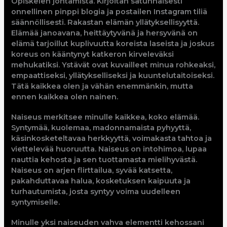
Opiskelen johtamista. Kirjoitan satunnaisesti
onnellinen pinppi blogia ja postailen Instagram tiliä
säännöllisesti. Rakastan elämän yllätyksellisyyttä.
Elämää janoavana, heittäytyvänä ja hersyvänä on
elämä tarjoillut kuplivuutta koreista laseista ja joskus
koreus on kääntynyt katkeron kirveleväksi
mehukatiksi. Ystävät ovat kuvailleet minua rohkeaksi,
empaattiseksi, yllätykselliseksi ja kuuntelutaitoiseksi.
Tätä kaikkea olen ja vähän enemmänkin, mutta
ennen kaikkea olen nainen.
Naiseus merkitsee minulle kaikkea, koko elämää.
Syntymää, kuolemaa, madonnamaista pyhyyttä,
käsinkosketeltavaa herkkyyttä, voimakasta tahtoa ja
viettelevää huoruutta. Naiseus on intohimoa, lupaa
nauttia kehosta ja sen tuottamasta mielihyvästä.
Naiseus on arjen flirttailua, syvää katsetta,
pakahduttavaa halua, kosketuksen kaipuuta ja
turhautumista, josta syntyy voima uudelleen
syntymiselle.
Minulle yksi naiseuden vahva elementti kehossani