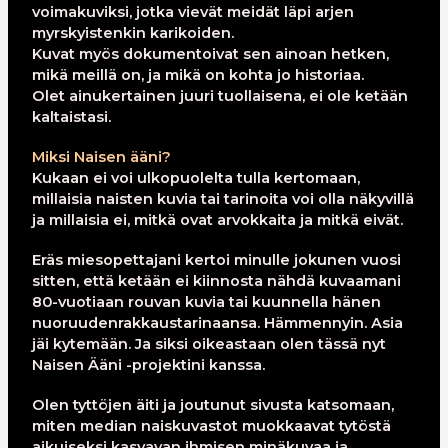
voimakuviksi, jotka vievät meidät läpi arjen
myrskyistenkin karikoiden.
Kuvat myös dokumentoivat sen ainoan hetken,
mikä meillä on, ja mikä on kohta jo historiaa.
Olet ainukertainen juuri tuollaisena, ei ole ketään
kaltaistasi.
Miksi Naisen ääni?
Kukaan ei voi ulkopuolelta tulla kertomaan,
millaisia naisten kuvia tai tarinoita voi olla näkyvillä
ja millaisia ei, mitkä ovat arvokkaita ja mitkä eivät.
Eräs miesopettajani kertoi minulle jokunen vuosi
sitten, että ketään ei kiinnosta nähdä kuvaamani
80-vuotiaan rouvan kuvia tai kuunnella hänen
nuoruudenrakkaustarinaansa. Hämmennyin. Asia
jäi kytemään. Ja siksi oikeastaan olen tässä nyt
Naisen Ääni -projektini kanssa.
Olen tyttöjen äiti ja joutunut sivusta katsomaan,
miten median naiskuvastot muokkaavat tytöstä
aikuiseksi kasvavan ihmisen minäkuvaa ja