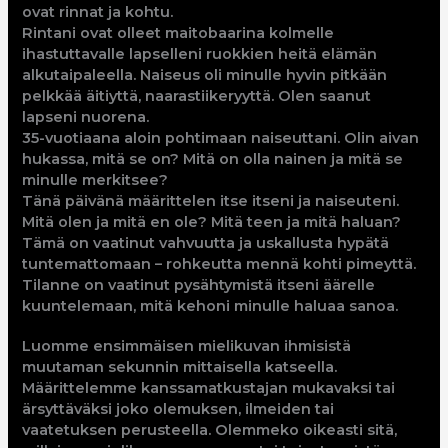
ovat rinnat ja kohtu.
Rintani ovat olleet maitobaarina kolmelle
ihastuttavalle lapselleni ruokkien heitä elämän
alkutaipaleella. Naiseus oli minulle hyvin pitkään
pelkkää äitiyttä, naarastiikeryyttä. Olen saanut
lapseni nuorena.
35-vuotiaana aloin pohtimaan naiseuttani. Olin aivan
hukassa, mitä se on? Mitä on olla nainen ja mitä se
minulle merkitsee?
Tänä päivänä määrittelen itse itseni ja naiseuteni.
Mitä olen ja mitä en ole? Mitä teen ja mitä haluan?
Tämä on vaatinut vahvuutta ja uskallusta hypätä
tuntemattomaan – rohkeutta mennä kohti pimeyttä.
Tilanne on vaatinut pysähtymistä itseni äärelle
kuuntelemaan, mitä kehoni minulle haluaa sanoa.
Luomme ensimmäisen mielikuvan ihmisistä
muutaman sekunnin mittaisella katseella.
Määrittelemme kanssamatkustajan mukavaksi tai
ärsyttäväksi joko olemuksen, ilmeiden tai
vaatetuksen perusteella. Olemmeko oikeasti sitä,