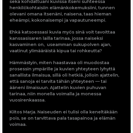
sekä kohdattuani kuvissa itseni suhteessa
henkilökohtaisiin elämänkokemuksiini, tunnen
olevani omana itsenäni, naisena, taas hieman
eheämpi, kokonaisempi ja vapautuneempi.
Ehkä katsoessasi kuvia myös sinä voit tavoittaa
kanssasisaren lailla tarinaa, jossa naiseksi
kasvaminen on, useamman sukupolven ajan,
vaatinut ylimääräistä kipua tai rohkeutta?
Hämmästyin, miten haastavaa oli muodostaa
prosessin ympärille ja kuvien yhteyteen lyhyttä
sanallista ilmaisua, sillä oli hetkiä, jolloin ajattelin,
että sanoja ei tarvita tähän yhteyteen — tai
ääneni ilmaisuun. Ajattelin kuvien puhuvan
tarinaa, niin monella voimalla ja monessa
vuosirenkaassa.
Kiitos Marja. Naiseuden ei tulisi olla keneltäkään
pois, se on tarvittava pala tasapainoa ja elämän
voimaa.