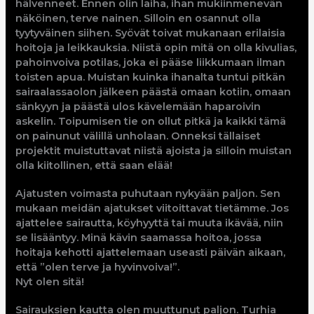
hälvenneet. Ennen olin laiha, ihan mukiinmenevän
näköinen, terve nainen. Silloin en osannut olla
tyytyväinen siihen. Syövät toivat mukanaan erilaisia
hoitoja ja leikkauksia. Niistä opin mitä on olla kivulias,
pahoinvoiva potilas, joka ei pääse liikkumaan ilman
toisten apua. Muistan kuinka ihanalta tuntui pitkän
sairaalassaolon jälkeen päästä omaan kotiin, omaan
sänkyyn ja päästä ulos kävelemään haparoivin
askelin. Toipumisen tie on ollut pitkä ja kaikki tämä
on painunut välillä unholaan. Onneksi tällaiset
projektit muistuttavat niistä ajoista ja silloin muistan
olla kiitollinen, että saan elää!
Ajatusten voimasta puhutaan nykyään paljon. Sen
mukaan meidän ajatukset viitoittavat tietämme. Jos
ajattelee sairautta, köyhyyttä tai muuta ikävää, niin
se lisääntyy. Minä kävin saamassa hoitoa, jossa
hoitaja kehotti ajattelemaan useasti päivän aikaan,
että ”olen terve ja hyvinvoiva!”.
Nyt olen sitä!
Sairauksien kautta olen muuttunut paljon. Turhia