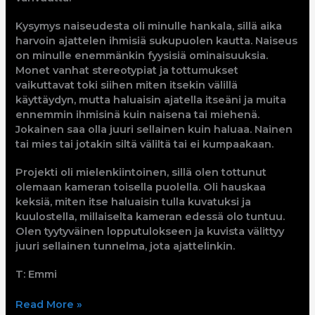
Kysymys naiseudesta oli minulle hankala, sillä aika
harvoin ajattelen ihmisiä sukupuolen kautta. Naiseus
on minulle enemmänkin fyysisiä ominaisuuksia.
Monet vanhat stereotypiat ja tottumukset
vaikuttavat toki siihen miten itsekin välillä
käyttäydyn, mutta haluaisin ajatella itseäni ja muita
ennemmin ihmisinä kuin naisena tai miehenä.
Jokainen saa olla juuri sellainen kuin haluaa. Nainen
tai mies tai jotakin siltä väliltä tai ei kumpaakaan.
Projekti oli mielenkiintoinen, sillä olen tottunut
olemaan kameran toisella puolella. Oli hauskaa
keksiä, miten itse haluaisin tulla kuvatuksi ja
kuulostella, millaiselta kameran edessä olo tuntuu.
Olen tyytyväinen lopputulokseen ja kuvista välittyy
juuri sellainen tunnelma, jota ajattelinkin.
T: Emmi
Read More »