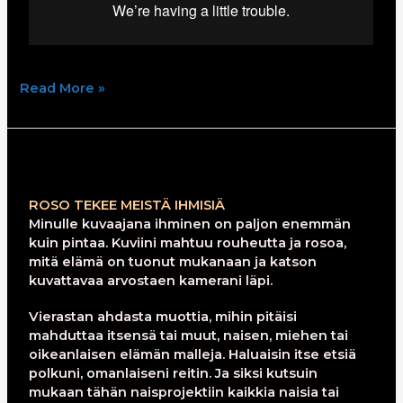
Read More »
NAISEN
ÄÄNI
-
ROSO TEKEE MEISTÄ IHMISIÄ
PROJEKTISTA
Minulle kuvaajana ihminen on paljon enemmän
kuin pintaa. Kuviini mahtuu rouheutta ja rosoa,
mitä elämä on tuonut mukanaan ja katson
kuvattavaa arvostaen kamerani läpi.
Vierastan ahdasta muottia, mihin pitäisi
mahduttaa itsensä tai muut, naisen, miehen tai
oikeanlaisen elämän malleja. Haluaisin itse etsiä
polkuni, omanlaiseni reitin. Ja siksi kutsuin
mukaan tähän naisprojektiin kaikkia naisia tai