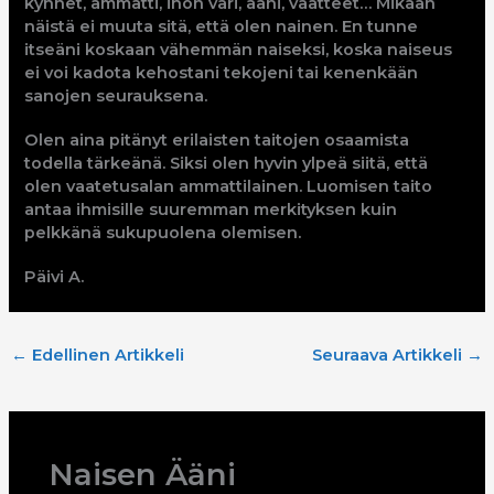
kynnet, ammatti, ihon väri, ääni, vaatteet… Mikään
näistä ei muuta sitä, että olen nainen. En tunne
itseäni koskaan vähemmän naiseksi, koska naiseus
ei voi kadota kehostani tekojeni tai kenenkään
sanojen seurauksena.
Olen aina pitänyt erilaisten taitojen osaamista
todella tärkeänä. Siksi olen hyvin ylpeä siitä, että
olen vaatetusalan ammattilainen. Luomisen taito
antaa ihmisille suuremman merkityksen kuin
pelkkänä sukupuolena olemisen.
Päivi A.
←
Edellinen Artikkeli
Seuraava Artikkeli
→
Naisen Ääni