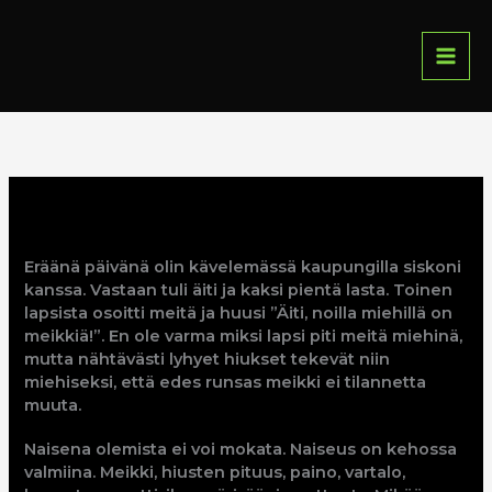
Siirry
MAIN
sisältöön
MENU
Eräänä päivänä olin kävelemässä kaupungilla siskoni
kanssa. Vastaan tuli äiti ja kaksi pientä lasta. Toinen
lapsista osoitti meitä ja huusi ”Äiti, noilla miehillä on
meikkiä!”. En ole varma miksi lapsi piti meitä miehinä,
mutta nähtävästi lyhyet hiukset tekevät niin
miehiseksi, että edes runsas meikki ei tilannetta
muuta.
Naisena olemista ei voi mokata. Naiseus on kehossa
valmiina. Meikki, hiusten pituus, paino, vartalo,